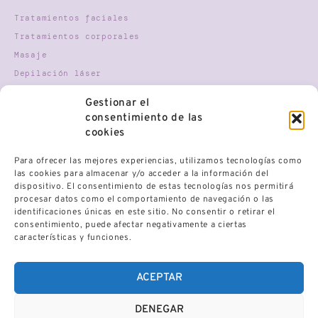
Tratamientos faciales
Tratamientos corporales
Masaje
Depilación láser
Nutricosmética
Gestionar el
Terapia Gestalt
consentimiento de las
Mindfulness
cookies
Para ofrecer las mejores experiencias, utilizamos tecnologías como
HORARIO
las cookies para almacenar y/o acceder a la información del
dispositivo. El consentimiento de estas tecnologías nos permitirá
procesar datos como el comportamiento de navegación o las
Lunes
9:30 AM - 21:00 PM
Martes
9:30 AM - 21:00 PM
identificaciones únicas en este sitio. No consentir o retirar el
Miércoles
9:30 AM - 21:00 PM
Jueves
9:30 AM - 21:00 PM
consentimiento, puede afectar negativamente a ciertas
Viernes
9:30 AM - 21:00 PM
características y funciones.
Sábado
Cerrado
Domingo
Cerrado
ACEPTAR
DENEGAR