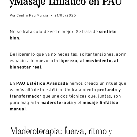
yMasaje Linfático en PAU
Por
Centro Pau Murcia
21/05/2025
No se trata solo de verte mejor. Se trata de
sentirte
bien
.
De liberar lo que ya no necesitas, soltar tensiones, abrir
espacio a lo nuevo: a la
ligereza, al movimiento, al
bienestar real
.
En
PAU Estética Avanzada
hemos creado un ritual que
va más allá de lo estético. Un tratamiento
profundo y
transformador
que une dos técnicas que, juntas, son
pura magia: la
maderoterapia
y el
masaje linfático
manual
.
Maderoterapia: fuerza, ritmo y