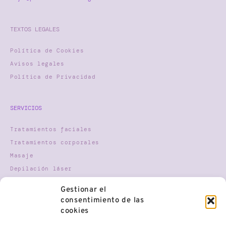
TEXTOS LEGALES
Política de Cookies
Avisos legales
Política de Privacidad
SERVICIOS
Tratamientos faciales
Tratamientos corporales
Masaje
Depilación láser
Nutricosmética
Gestionar el
Terapia Gestalt
consentimiento de las
Mindfulness
cookies