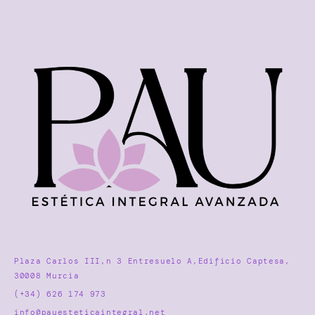
Plaza Carlos III,n 3 Entresuelo A,Edificio Captesa,
30008 Murcia
(+34) 626 174 973
info@pauesteticaintegral.net