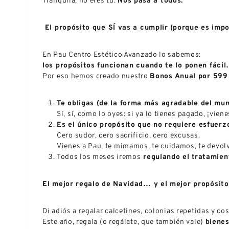
Tranquila, no eres tú.
Nos pasa a todos.
El propósito que SÍ vas a cumplir (porque es impo
En Pau Centro Estético Avanzado lo sabemos:
los propósitos funcionan cuando te lo ponen fácil
Por eso hemos creado nuestro
Bonos Anual por 599
Te obligas (de la forma más agradable del mun
Sí, sí, como lo oyes: si ya lo tienes pagado, ¡vien
Es el único propósito que no requiere esfuerz
Cero sudor, cero sacrificio, cero excusas.
Vienes a Pau, te mimamos, te cuidamos, te devolv
Todos los meses iremos
regulando el tratamien
El mejor regalo de Navidad… y el mejor propósito
Di adiós a regalar calcetines, colonias repetidas y c
Este año, regala (o regálate, que también vale)
bienes