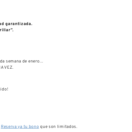
ad garantizada.
illar”.
unda semana de enero…
NA VEZ.
tido!
?
Reserva ya tu bono
que son limitados.