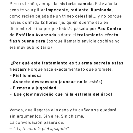
Pero este año, amiga,
la historia cambia
. Este año la
cena te va a pillar
impecable
,
radiante
,
iluminada
,
como recién bajada de un trineo celestial… y no porque
hayas dormido 12 horas (ja, quién duerme eso en
diciembre), sino porque habrás pasado por
Pau Centro
de Estética Avanzada
a darte el
tratamiento efecto
flash buena cara
(porque llamarlo envidia cochina no
era muy publicitario)
¿Por qué este tratamiento es tu arma secreta estas
fiestas?
Porque hace exactamente lo que promete:
–
Piel luminosa
–
Aspecto descansado (aunque no lo estés)
–
Firmeza y jugosidad
–
Ese glow navideño que ni la estrella del árbol
Vamos, que llegarás a la cena y tu cuñada se quedará
sin argumentos. Sin aire. Sin chisme.
La conversación pasará de:
—
“Uy, te noto la piel apagada”