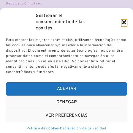
Depilación láser
Nutricosmética
Gestionar el
Terapia Gestalt
consentimiento de las
Mindfulness
cookies
Para ofrecer las mejores experiencias, utilizamos tecnologías como
HORARIO
las cookies para almacenar y/o acceder a la información del
dispositivo. El consentimiento de estas tecnologías nos permitirá
procesar datos como el comportamiento de navegación o las
Lunes
9:30 AM - 21:00 PM
Martes
9:30 AM - 21:00 PM
identificaciones únicas en este sitio. No consentir o retirar el
Miércoles
9:30 AM - 21:00 PM
Jueves
9:30 AM - 21:00 PM
consentimiento, puede afectar negativamente a ciertas
Viernes
9:30 AM - 21:00 PM
características y funciones.
Sábado
Cerrado
Domingo
Cerrado
ACEPTAR
DENEGAR
VER PREFERENCIAS
@ 2024 Pau Estética integral | Todos los derechos
Política de cookies
Declaración de privacidad
reservados