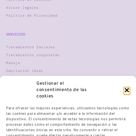
Avisos legales
Política de Privacidad
SERVICIOS
Tratamientos faciales
Tratamientos corporales
Masaje
Depilación láser
Nutricosmética
Gestionar el
Terapia Gestalt
consentimiento de las
Mindfulness
cookies
Para ofrecer las mejores experiencias, utilizamos tecnologías como
HORARIO
las cookies para almacenar y/o acceder a la información del
dispositivo. El consentimiento de estas tecnologías nos permitirá
procesar datos como el comportamiento de navegación o las
Lunes
9:30 AM - 21:00 PM
Martes
9:30 AM - 21:00 PM
identificaciones únicas en este sitio. No consentir o retirar el
Miércoles
9:30 AM - 21:00 PM
Jueves
9:30 AM - 21:00 PM
consentimiento, puede afectar negativamente a ciertas