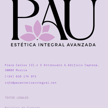
Plaza Carlos III,n 3 Entresuelo A,Edificio Captesa,
30008 Murcia
(+34) 626 174 973
info@pauesteticaintegral.net
TEXTOS LEGALES
Política de Cookies