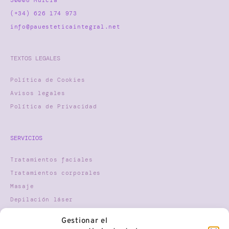
30008 Murcia
(+34) 626 174 973
info@pauesteticaintegral.net
TEXTOS LEGALES
Política de Cookies
Avisos legales
Política de Privacidad
SERVICIOS
Tratamientos faciales
Tratamientos corporales
Masaje
Depilación láser
Nutricosmética
Gestionar el
Terapia Gestalt