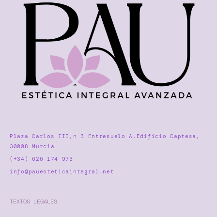
Plaza Carlos III,n 3 Entresuelo A,Edificio Captesa,
30008 Murcia
(+34) 626 174 973
info@pauesteticaintegral.net
TEXTOS LEGALES