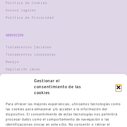
Política de Cookies
Avisos legales
Política de Privacidad
SERVICIOS
Tratamientos faciales
Tratamientos corporales
Masaje
Depilación láser
Nutricosmética
Gestionar el
Terapia Gestalt
consentimiento de las
Mindfulness
cookies
Para ofrecer las mejores experiencias, utilizamos tecnologías como
HORARIO
las cookies para almacenar y/o acceder a la información del
dispositivo. El consentimiento de estas tecnologías nos permitirá
procesar datos como el comportamiento de navegación o las
Lunes
9:30 AM - 21:00 PM
Martes
9:30 AM - 21:00 PM
identificaciones únicas en este sitio. No consentir o retirar el
Miércoles
9:30 AM - 21:00 PM