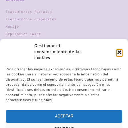
Tratamientos faciales
Tratamientos corporales
Masaje
Depilación láser
Nutricosmética
Gestionar el
Terapia Gestalt
consentimiento de las
Mindfulness
cookies
Para ofrecer las mejores experiencias, utilizamos tecnologías como
HORARIO
las cookies para almacenar y/o acceder a la información del
dispositivo. El consentimiento de estas tecnologías nos permitirá
procesar datos como el comportamiento de navegación o las
Lunes
9:30 AM - 21:00 PM
Martes
9:30 AM - 21:00 PM
identificaciones únicas en este sitio. No consentir o retirar el
Miércoles
9:30 AM - 21:00 PM
Jueves
9:30 AM - 21:00 PM
consentimiento, puede afectar negativamente a ciertas
Viernes
9:30 AM - 21:00 PM
características y funciones.
Sábado
Cerrado
Domingo
Cerrado
ACEPTAR